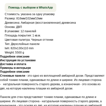
Помощь с выбором в WhatsApp
Стоимость: указана за одну упаковку
Размер: 816мм/102мм/10мм
Древесина: Амбарная (восстановленная) древесина
Основа: ДВП
В упаковке: 12 панелей
Площадь покрытия: 1 кв.м.
Цветовая палитра: Черные оттенки
Тип: Двухслойные панели
lwh: 820x130x110 mm
Weight: 5500 g
Подробное описание
Инструкция по установке
Доставка и оплата
Примеры в интерьере
Подробное описание
Стеновые панели
- это одно из воплощений амбарной доски. Представляют
собой тонкие планки, одинаковые по длине и ширине. Их лицевая сторона
- натуральная поверхность старого дерева, а изнаночная - это основа из
двп, на которую наклеены плашки из амбарной доски.
Панели для стен представляют тонкие планки, одинаковые по длине и
ширине. Их лицевая сторона - натуральная поверхность старого дерева, а
изнаночная - это основа из двп, на которую наклеены плашки из амбарной