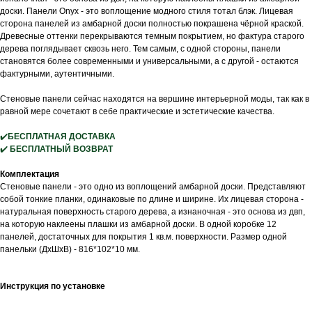
доски. Панели Onyx - это воплощение модного стиля тотал блэк. Лицевая
сторона панелей из амбарной доски полностью покрашена чёрной краской.
Древесные оттенки перекрываются темным покрытием, но фактура старого
дерева поглядывает сквозь него. Тем самым, с одной стороны, панели
становятся более современными и универсальными, а с другой - остаются
фактурными, аутентичными.
Стеновые панели сейчас находятся на вершине интерьерной моды, так как в
равной мере сочетают в себе практические и эстетические качества.
✔️
БЕСПЛАТНАЯ ДОСТАВКА
✔️
БЕСПЛАТНЫЙ ВОЗВРАТ
Комплектация
Стеновые панели - это одно из воплощений амбарной доски. Представляют
собой тонкие планки, одинаковые по длине и ширине. Их лицевая сторона -
натуральная поверхность старого дерева, а изнаночная - это основа из двп,
на которую наклеены плашки из амбарной доски. В одной коробке 12
панелей, достаточных для покрытия 1 кв.м. поверхности. Размер одной
панельки (ДхШхВ) - 816*102*10 мм.
Инструкция по установке