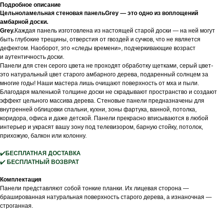
Подробное описание
Цельноламельная стеновая панельGrey — это одно из воплощений
амбарной доски.
Grey.
Каждая панель изготовлена из настоящей старой доски — на ней могут
быть глубокие трещины, отверстия от гвоздей и сучков, что не является
дефектом. Наоборот, это «следы времени», подчеркивающие возраст
и аутентичность доски.
Панели для стен серого цвета не проходят обработку щетками, серый цвет-
это натуральный цвет старого амбарного дерева, подаренный солнцем за
многие годы! Наши мастера лишь очищают поверхность от мха и пыли.
Благодаря маленькой толщине доски не скрадывают пространство и создают
эффект цельного массива дерева. Стеновые панели предназначены для
внутренней облицовки спальни, кухни, зоны фартука, ванной, потолка,
коридора, офиса и даже детской. Панели прекрасно вписываются в любой
интерьер и украсят вашу зону под телевизором, барную стойку, потолок,
прихожую, балкон или колонну.
✔️
БЕСПЛАТНАЯ ДОСТАВКА
✔️
БЕСПЛАТНЫЙ ВОЗВРАТ
Комплектация
Панели представляют собой тонкие планки. Их лицевая сторона —
брашированная натуральная поверхность старого дерева, а изнаночная —
строганная.